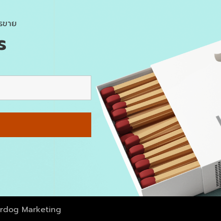
รขาย
ร
erdog Marketing