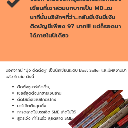
เขียนที่เขาสวมบทบาทเป็น MD...ณ
นาทีนั้นบริษัทฯที่ว่า...กลับมีเงินมีเงิน
ติดบัญชีเพียง 97 บาท!!! แต่ก็รอดมา
ได้ภายในปีเดียว
นอกจากนี้
“
บุ้ง
ดีดติ่งหู
”
เป็นนักเขียนระดับ
Best Seller
และมีผลงานมา
แล้ว
6
เล่ม
ดังนี้
ดีดติ่งหูมาร์เก็ตติ้ง
,
เซลส์สุดต่ิงนักขายเงินล้าน
ดีดไส้ติ่งเซลส์โคตรโกง
มาร์เก็ตติ้งสุดติ่ง
การตลาดไม่บรรเจิด
SME
เกิดไม่ได้
สูตรเจ๋ง
กำไรแจ๋ว
ลุยตลาด
SMEs (Audio Book)