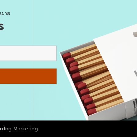
รขาย
ร
erdog Marketing