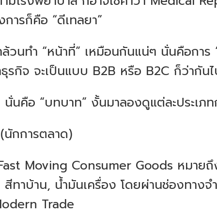
ขายตามโรงพยาบาล ก็อาจใช้คำว่า Medical R
งการก็คือ “ดีเทลยา”
มาล้วนทำ “หน้าที่” เหมือนกันแน่ๆ นั่นคือกา
ธุรกิจ จะเป็นแบบ B2B หรือ B2C ก็ว่ากัน
่ๆ นั่นคือ “บทบาท” งั้นมาลองดูแต่ละประเภท
(นักการตลาด)
Fast Moving Consumer Goods หมายถึงส
ัน, สีทาบ้าน, น้ำมันเครื่อง โดยผ่านช่องทาง
อ Modern Trade