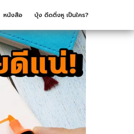
หนังสือ
บุ้ง ดีดติ่งหู เป็นใคร?