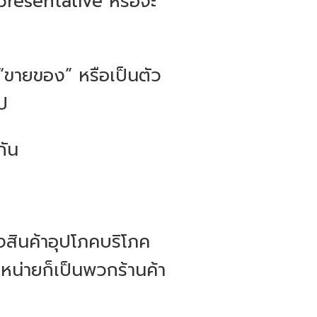
epresentative หรือจะ
ร “ขายของ” หรือเป็นตัว
ไป
กัน
ินค้าอุปโภคบริโภค
จำหน่ายก็เป็นพวกร้านค้า