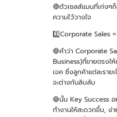
🔴ตัวเซลส์แมนที่เก่งๆก็
ความไว้วางใจ
2️⃣Corporate Sales =
🔵คำว่า Corporate S
Business)ที่ขายตรงให้กั
เจค ซึ่งลูกค้าแต่ละรา
จะต่างกันลิบลับ
🔵นั้น Key Success อยู่
ทำงานให้สะดวกขึ้น, ง่า