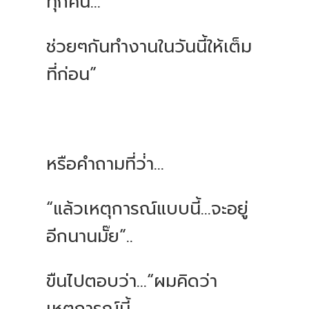
ทุกคน...
ช่วยๆกันทำงานในวันนี้ให้เต็ม
ที่ก่อน”
หรือคำถามที่ว่่า...​
“แล้วเหตุการณ์แบบนี้...จะอยู่
อีกนานมั๊ย”..
ขืนไปตอบว่า...“ผมคิดว่า