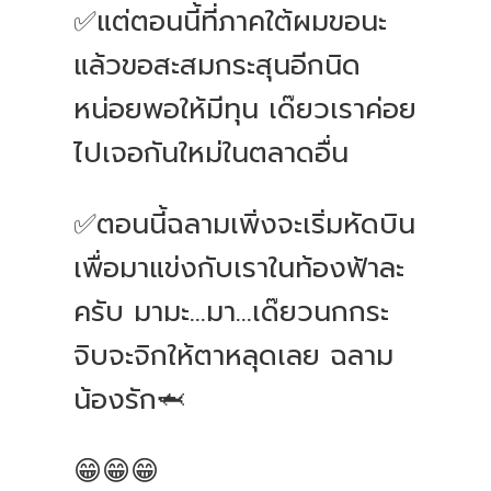
✅แต่ตอนนี้ที่ภาคใต้ผมขอนะ
แล้วขอสะสมกระสุนอีกนิด
หน่อยพอให้มีทุน เด๊ยวเราค่อย
ไปเจอกันใหม่ในตลาดอื่น
✅ตอนนี้ฉลามเพิ่งจะเริ่มหัดบิน
เพื่อมาแข่งกับเราในท้องฟ้าละ
ครับ มามะ...มา...เด๊ยวนกกระ
จิบจะจิกให้ตาหลุดเลย ฉลาม
น้องรัก🦈
😁😁😁