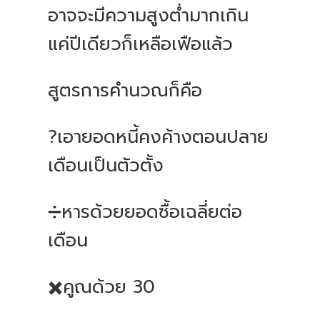
อาจจะมีความสูงต่ำมากเกิน
แค่ปีเดียวก็เหลือเฟือแล้ว
สูตรการคำนวณก็คือ
?เอายอดหนี้คงค้างตอนปลาย
เดือนเป็นตัวตั้ง
➗หารด้วยยอดซื้อเฉลี่ยต่อ
เดือน
✖️คูณด้วย 30