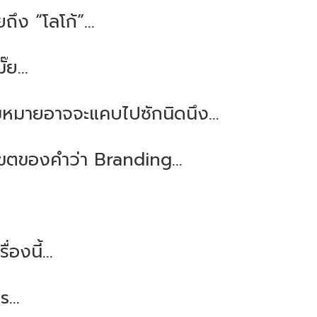
ถึง “โลโก้”...
๊ย...
ามหมายอาจจะแคบไปซักนิดนึง...
ตของคำว่า Branding…
องนี้...
...