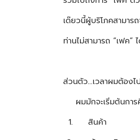
รวมไปถึงการ “เฟค”ด้วยนะ
เด๊ยวนี้ผู้บริโภคสามารถ
ท่านไม่สามารถ “เฟค” ไ
ส่วนตัว...เวลาผมต้องไป
ผมมักจะเริ่มต้นการ
สินค้า